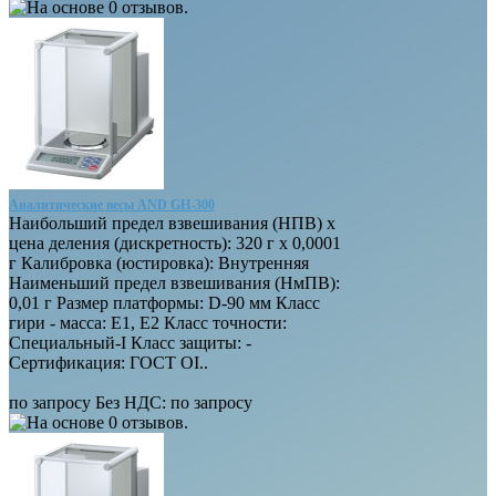
Аналитические весы AND GH-300
Наибольший предел взвешивания (НПВ) х
цена деления (дискретность): 320 г х 0,0001
г Калибровка (юстировка): Внутренняя
Наименьший предел взвешивания (НмПВ):
0,01 г Размер платформы: D-90 мм Класс
гири - масса: E1, E2 Класс точности:
Специальный-I Класс защиты: -
Сертификация: ГОСТ OI..
по запросу
Без НДС: по запросу