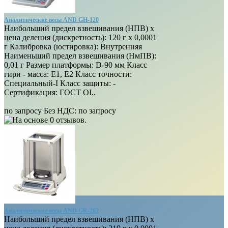
Аналитические весы AND GH-120
Наибольший предел взвешивания (НПВ) х
цена деления (дискретность): 120 г х 0,0001
г Калибровка (юстировка): Внутренняя
Наименьший предел взвешивания (НмПВ):
0,01 г Размер платформы: D-90 мм Класс
гири - масса: E1, E2 Класс точности:
Специальный-I Класс защиты: -
Сертификация: ГОСТ OI..
по запросу
Без НДС: по запросу
Аналитические весы AND GR-202
Наибольший предел взвешивания (НПВ) х