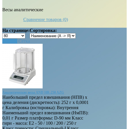
Весы аналитические
Сравнение товаров (0)
На странице:
Сортировка:
Список
Сетка
Аналитические весы AND HR-250 AZG
Наибольший предел взвешивания (НПВ) х
цена деления (дискретность): 252 г х 0,0001
г Калибровка (юстировка): Внутрення
Наименьший предел взвешивания (НмПВ):
0,01 г Размер платформы: D-90 мм Класс
гири - масса: E2 - 50 / 100 / 200 / 250 г
Класс точности: Специальный-I Класс