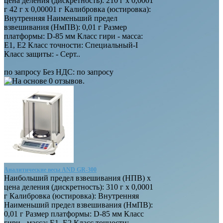
цена деления (дискретность): 210 г х 0,0001
г 42 г х 0,00001 г Калибровка (юстировка):
Внутренняя Наименьший предел
взвешивания (НмПВ): 0,01 г Размер
платформы: D-85 мм Класс гири - масса:
E1, E2 Класс точности: Специальный-I
Класс защиты: - Серт..
по запросу
Без НДС: по запросу
Аналитические весы AND GR-300
Наибольший предел взвешивания (НПВ) х
цена деления (дискретность): 310 г х 0,0001
г Калибровка (юстировка): Внутренняя
Наименьший предел взвешивания (НмПВ):
0,01 г Размер платформы: D-85 мм Класс
гири - масса: E1, E2 Класс точности: