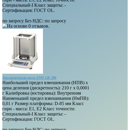
Специальный-I Класс защиты: -
Сертификация: ГОСТ OI..
по запросу
Без НДС: по запросу
Аналитические весы AND GR-200
Наибольший предел взвешивания (НПВ) х
цена деления (дискретность): 210 г х 0,0001
г Калибровка (юстировка): Внутренняя
Наименьший предел взвешивания (НмПВ):
0,01 г Размер платформы: D-85 мм Класс
гири - масса: E1, E2 Класс точности:
Специальный-I Класс защиты: -
Сертификация: ГОСТ OI..
по запросу
Без НДС: по запросу