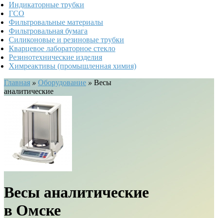
Индикаторные трубки
ГСО
Фильтровальные материалы
Фильтровальная бумага
Силиконовые и резиновые трубки
Кварцевое лабораторное стекло
Резинотехнические изделия
Химреактивы (промышленная химия)
Главная
»
Оборудование
»
Весы
аналитические
Весы аналитические
в Омске