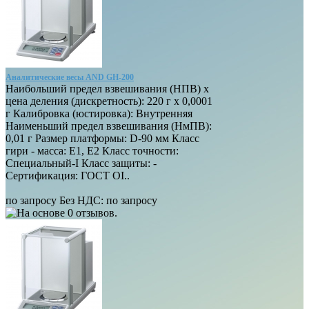
Аналитические весы AND GH-200
Наибольший предел взвешивания (НПВ) х
цена деления (дискретность): 220 г х 0,0001
г Калибровка (юстировка): Внутренняя
Наименьший предел взвешивания (НмПВ):
0,01 г Размер платформы: D-90 мм Класс
гири - масса: E1, E2 Класс точности:
Специальный-I Класс защиты: -
Сертификация: ГОСТ OI..
по запросу
Без НДС: по запросу