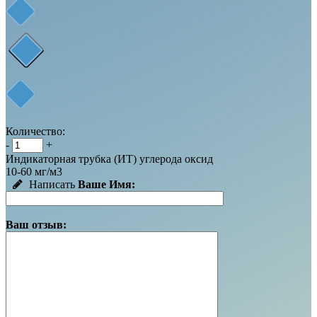
Количество:
-
+
Индикаторная трубка (ИТ) углерода оксид
10-60 мг/м3
Написать
Ваше Имя:
Ваш отзыв: