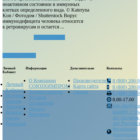
неактивном состоянии в иммунных
клетках определенного вида. © Kateryna
Kon / Фотодом / Shutterstock Вирус
иммунодефицита человека относится
к ретровирусам и остается ...
Читать далее...
Посмотреть все
Личный
Информация
Дополнительно
Контакты
Кабинет
О Компании
Производители
8 (800) 200-
Личный
СОЮЗХИМПРОМ
Карта сайта
8 (800) 200-
Кабинет
Условия работы
Акции
8 (800) 200-
История
Условия
8.00-17.00
заказов
соглашения
info.shp@yan
Закладки
Оплата
644009, г. О
Возврат
Контакты
лет Октября,
товара
лит Российс
Рассылка
Федерация
(продукция