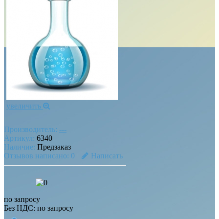
увеличить
Производитель:
---
Артикул:
6340
Наличие:
Предзаказ
Отзывов написано:
0
Написать
по запросу
Без НДС: по запросу