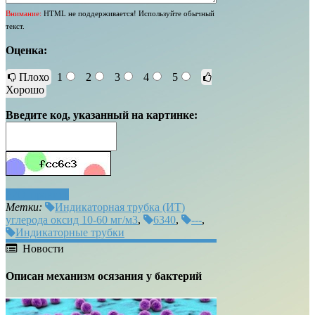
Внимание:
HTML не поддерживается! Используйте обычный
текст.
Оценка:
Плохо
1
2
3
4
5
Хорошо
Введите код, указанный на картинке:
Отправить
Метки:
Индикаторная трубка (ИТ)
углерода оксид 10-60 мг/м3
,
6340
,
---
,
Индикаторные трубки
Новости
Описан механизм осязания у бактерий