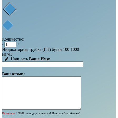
Количество:
-
+
Индикаторная трубка (ИТ) бутан 100-1000
мг/м3
Написать
Ваше Имя:
Ваш отзыв:
Внимание:
HTML не поддерживается! Используйте обычный
текст.