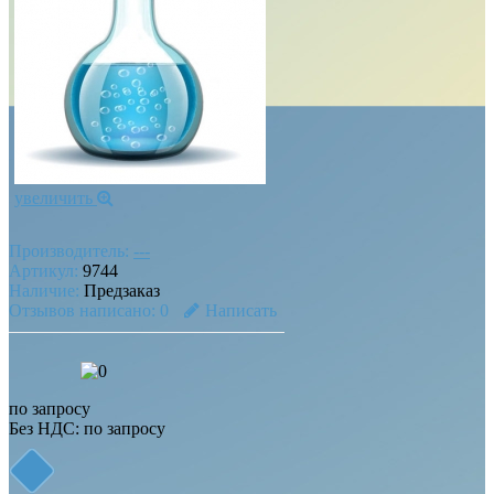
увеличить
Производитель:
---
Артикул:
9744
Наличие:
Предзаказ
Отзывов написано:
0
Написать
по запросу
Без НДС: по запросу