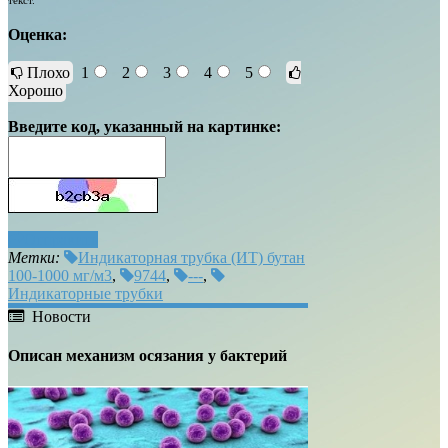
Оценка:
Плохо
1
2
3
4
5
Хорошо
Введите код, указанный на картинке:
Отправить
Метки:
Индикаторная трубка (ИТ) бутан
100-1000 мг/м3
,
9744
,
---
,
Индикаторные трубки
Новости
Описан механизм осязания у бактерий